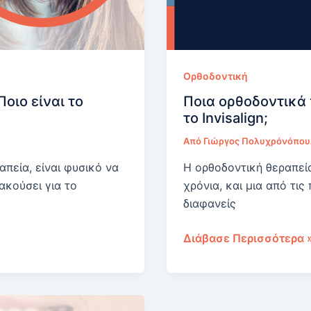
Ορθοδοντική
Ποιο είναι το
Ποια ορθοδοντικά
το Invisalign;
Από
Γιώργος Πολυχρόνόπο
πεία, είναι φυσικό να
Η ορθοδοντική θεραπεία
 ακούσει για το
χρόνια, και μια από τις
διαφανείς
Ποια
Διάβασε Περισσότερα 
ορθοδοντικά
προβλήματα
αντιμετωπίζονται
με