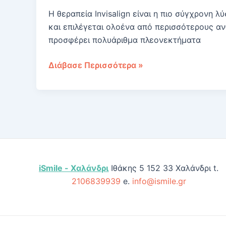
Η θεραπεία Invisalign είναι η πιο σύγχρονη λ
και επιλέγεται ολοένα από περισσότερους α
προσφέρει πολυάριθμα πλεονεκτήματα
Invisalign:
Διάβασε Περισσότερα »
Είναι
για
σένα;
Πλεονεκτήματα,
Μειονεκτήματα,
Κόστος
iSmile - Χαλάνδρι
Ιθάκης 5 152 33 Χαλάνδρι t.
2106839939
e.
info@ismile.gr