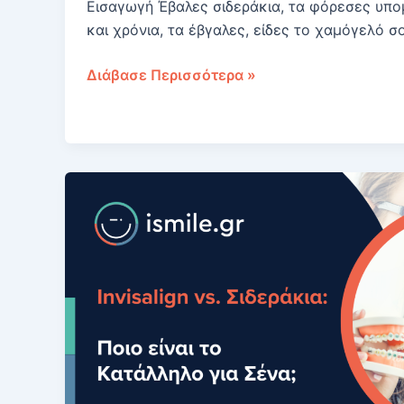
Εισαγωγή Έβαλες σιδεράκια, τα φόρεσες υπο
και χρόνια, τα έβγαλες, είδες το χαμόγελό σ
Μετά
Διάβασε Περισσότερα »
τα
σιδεράκια:
Γιατί
τα
δόντια
στραβώνουν
ξανά
και
πώς
να
το
αντιμετωπίσω