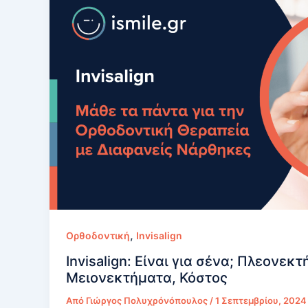
το
Κατάλληλο
για
Σένα;
,
Ορθοδοντική
Invisalign
Invisalign: Είναι για σένα; Πλεονεκ
Μειονεκτήματα, Κόστος
Από
Γιώργος Πολυχρόνόπουλος
/
1 Σεπτεμβρίου, 2024