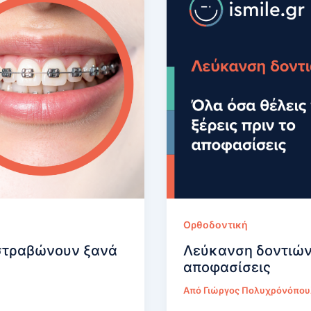
Ορθοδοντική
α στραβώνουν ξανά
Λεύκανση δοντιών:
αποφασίσεις
Από
Γιώργος Πολυχρόνόπο