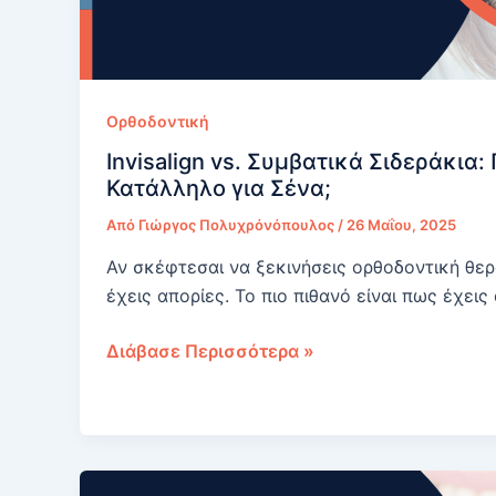
Ορθοδοντική
Invisalign vs. Συμβατικά Σιδεράκια: 
Κατάλληλο για Σένα;
Από
Γιώργος Πολυχρόνόπουλος
/
26 Μαΐου, 2025
Αν σκέφτεσαι να ξεκινήσεις ορθοδοντική θερα
έχεις απορίες. Το πιο πιθανό είναι πως έχεις
Invisalign
Διάβασε Περισσότερα »
vs.
Συμβατικά
Σιδεράκια:
Ποιο
είναι