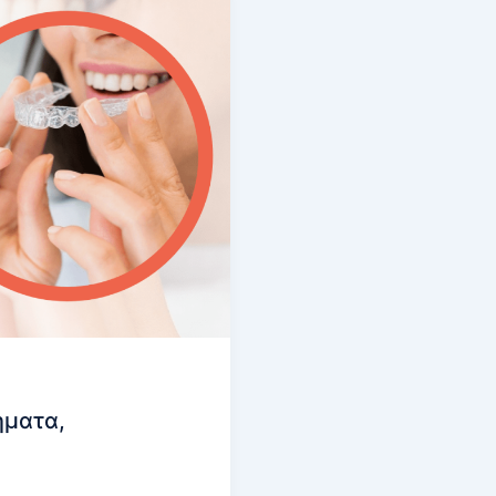
το
Invisalign;
τήματα,