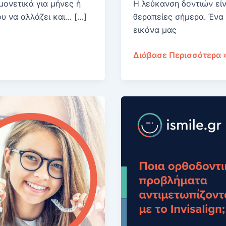
μονετικά για μήνες ή
Η λεύκανση δοντιών είνα
ου να αλλάζει και… […]
θεραπείες σήμερα. Ένα
εικόνα μας
Λεύκανση
Διάβασε Περισσότερα 
δοντιών:
Όλα
όσα
θέλεις
να
ξέρεις
πριν
το
αποφασίσεις